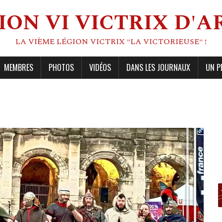
ION VI VICTRIX D'A
LA VIÈME LÉGION VICTRIX "LA VICTORIEUSE" !
MEMBRES
PHOTOS
VIDÉOS
DANS LES JOURNAUX
UN P