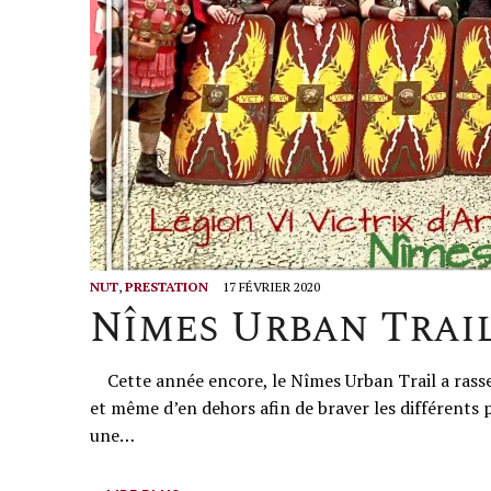
s
t
NUT
,
PRESTATION
17 FÉVRIER 2020
Nîmes Urban Trail
Cette année encore, le Nîmes Urban Trail a rasse
et même d’en dehors afin de braver les différent
une…