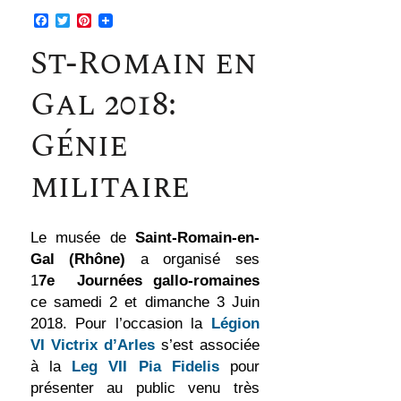
F
T
P
a
w
i
c
i
n
St-Romain en
e
t
t
b
t
e
Gal 2018:
o
e
r
o
r
e
k
s
Génie
t
militaire
Le musée de
Saint-Romain-en-
Gal (Rhône)
a organisé ses
1
7
e
Journées gallo-romaines
ce samedi 2 et dimanche 3 Juin
2018. Pour l’occasion la
Légion
VI Victrix d’Arles
s’est associée
à la
Leg VII Pia Fidelis
pour
présenter au public venu très