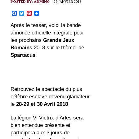
POSTED BY:
ADMING
29 JANVIER 2018
F
T
P
a
w
i
c
i
n
Après le teaser, voici la bande
e
t
t
b
t
e
annonce officielle intégrale pour
o
e
r
les prochains
Grands Jeux
o
r
e
k
s
Romain
s 2018 sur le thème de
t
Spartacus
.
Retrouvez le spectacle du plus
célèbre esclave devenu gladiateur
le
28-29 et 30 Avril 2018
La légion Vi Victrix d’Arles sera
bien entendue présente et
participera aux 3 jours de